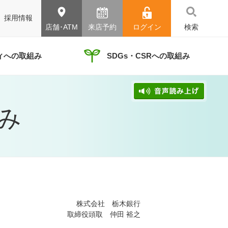
採用情報
店舗･ATM
来店予約
ログイン
検索
ィへの取組み
SDGs・CSRへの取組み
み
株式会社 栃木銀行
取締役頭取 仲田 裕之