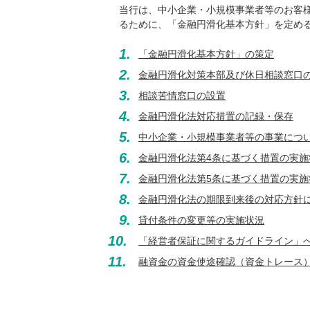
当行は、中小企業・小規模事業者等のお客
るために、「金融円滑化基本方針」を定め
1.
「金融円滑化基本方針」の策定
2.
金融円滑化対策本部及び休日相談窓口
3.
相談苦情窓口の設置
4.
金融円滑化法対応措置の記録・保存
5.
中小企業・小規模事業者等の事業につ
6.
金融円滑化法第4条に基づく措置の実
7.
金融円滑化法第5条に基づく措置の実
8.
金融円滑化法の期限到来後の対応方針
9.
貸付条件の変更等の実施状況
10.
「経営者保証に関するガイドライン」
11.
融資金の資金使途確認（資金トレース