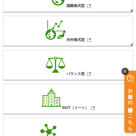
国際株式型
内外株式型
バランス型
REIT（リート）