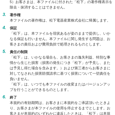
5）お客さまは、本ファイルに付された「松下」の著作権表示を
除去・抹消することはできません。
3.
著作権
本ファイルの著作権は、松下電器産業株式会社に帰属します。
4.
保証
「松下」は、本ファイルを現状あるが姿のままで提供し、いか
なる保証も行いません。本ファイルに関し発生する問題は、お
客さまの責任および費用負担で処理されるものとします。
5.
責任の制限
「松下」は、いかなる場合も、お客さまの逸失利益、特別な事
情から生じた損害（損害の発生につき「松下」が予見し、また
は予見し得た場合を含みます。）および第三者からお客さまに
対してなされた損害賠償請求に基づく損害について一切責任を
負いません。
「松下」は、いつでも本ファイルの改変またはバージョンアッ
プを行うことができるものとします。
6.
終了
本規約の有効期間は、お客さまに本規約をご承諾頂いたときよ
り、お客さまが本ファイルの使用を停止するまでとします。お
客さまが本規約のいずれかに違反したときは、「松下」は本規