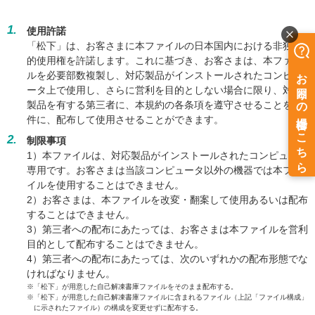
1.
使用許諾
「松下」は、お客さまに本ファイルの日本国内における非独占
的使用権を許諾します。これに基づき、お客さまは、本ファイ
ルを必要部数複製し、対応製品がインストールされたコンピュ
ータ上で使用し、さらに営利を目的としない場合に限り、対応
製品を有する第三者に、本規約の各条項を遵守させることを条
件に、配布して使用させることができます。
2.
制限事項
1）本ファイルは、対応製品がインストールされたコンピュータ
専用です。お客さまは当該コンピュータ以外の機器では本ファ
イルを使用することはできません。
2）お客さまは、本ファイルを改変・翻案して使用あるいは配布
することはできません。
3）第三者への配布にあたっては、お客さまは本ファイルを営利
目的として配布することはできません。
4）第三者への配布にあたっては、次のいずれかの配布形態でな
ければなりません。
※「松下」が用意した自己解凍書庫ファイルをそのまま配布する。
※「松下」が用意した自己解凍書庫ファイルに含まれるファイル（上記「ファイル構成」
に示されたファイル）の構成を変更せずに配布する。