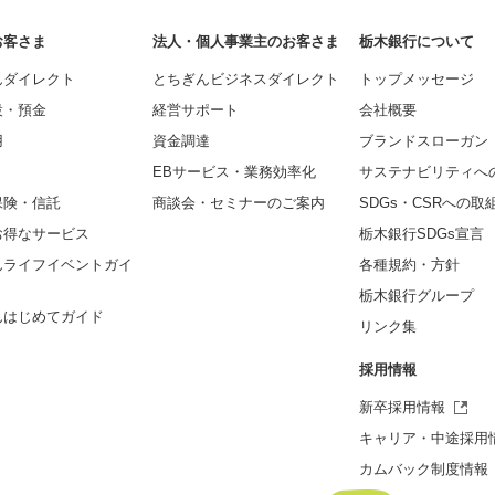
お客さま
法人・個人事業主のお客さま
栃木銀行について
んダイレクト
とちぎんビジネスダイレクト
トップメッセージ
設・預金
経営サポート
会社概要
用
資金調達
ブランドスローガン
EBサービス・業務効率化
サステナビリティへ
保険・信託
商談会・セミナーのご案内
SDGs・CSRへの取
お得なサービス
栃木銀行SDGs宣言
んライフイベントガイ
各種規約・方針
栃木銀行グループ
んはじめてガイド
リンク集
採用情報
新卒採用情報
キャリア・中途採用
カムバック制度情報