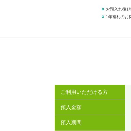
お預入れ後1
1年複利のお
ご利用いただける方
預入金額
預入期間