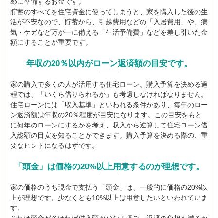
めに準備するお金です。
貯蓄のすべてを住宅資金に使ってしまうと、家を購入した後の生
活が不安なので、貯蓄から、引越費用などの「入居費用」や、病
気・ケガなど万が一に備える「生活予備費」などを差し引いた金
額にすることが重要です。
年収の20％以内がローン返済額の目安です。
家の購入で多くの人が活用する住宅ローン。購入予算を決める過
程では、「いくら借りられるか」も考慮しなければなりません。
住宅ローンには「収入基準」といわれる条件があり、毎年のロー
ン返済額は年収の20％程度が目安になります。この目安をもと
に何年のローンにするかを考え、収入から逆算して住宅ローン借
入総額の目安を知ることができます。購入予算を決める際の、重
要なヒントになるはずです。
「頭金」は価格の20%以上用意するのが理想です。
家の価格のうち現金で支払う「頭金」は、一般的に価格の20%以
上が理想です。少なくとも10%以上は用意したいといわれていま
す。