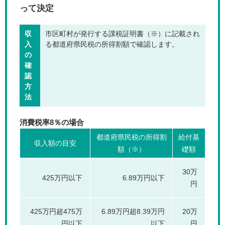
って決定
収
市区町村が発行する課税証明書（※）に記載され
入
る都道府県民税の所得割額で確認します。
の
確
認
方
法
消費税率8％の場合
都道府県民税の所得割
給付基
収入額の目安
額（※）
礎額
30万
425万円以下
6.89万円以下
円
425万円超475万
6.89万円超8.39万円
20万
円以下
以下
円