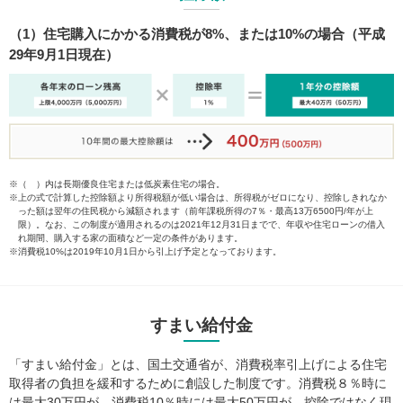
（1）住宅購入にかかる消費税が8%、または10%の場合（平成
29年9月1日現在）
※（ ）内は長期優良住宅または低炭素住宅の場合。
※上の式で計算した控除額より所得税額が低い場合は、所得税がゼロになり、控除しきれなか
った額は翌年の住民税から減額されます（前年課税所得の7％・最高13万6500円/年が上
限）。なお、この制度が適用されるのは2021年12月31日までで、年収や住宅ローンの借入
れ期間、購入する家の面積など一定の条件があります。
※消費税10%は2019年10月1日から引上げ予定となっております。
すまい給付金
「すまい給付金」とは、国土交通省が、消費税率引上げによる住宅
取得者の負担を緩和するために創設した制度です。消費税８％時に
は最大30万円が、消費税10％時には最大50万円が、控除ではなく現