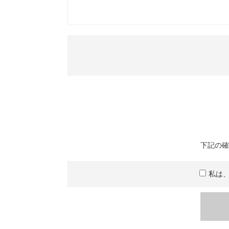
下記の確
私は