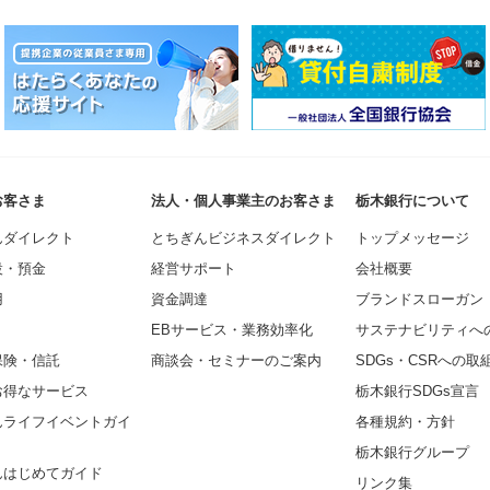
お客さま
法人・個人事業主のお客さま
栃木銀行について
んダイレクト
とちぎんビジネスダイレクト
トップメッセージ
設・預金
経営サポート
会社概要
用
資金調達
ブランドスローガン
EBサービス・業務効率化
サステナビリティへ
保険・信託
商談会・セミナーのご案内
SDGs・CSRへの取
お得なサービス
栃木銀行SDGs宣言
んライフイベントガイ
各種規約・方針
栃木銀行グループ
んはじめてガイド
リンク集